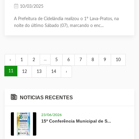
10/03/2025
A Prefeitura de Cidelândia realizou o 1º Lava-Pratos, na
noite do último Sábado (07), marcando o enc...
...
‹
1
2
5
6
7
8
9
10
11
12
13
14
›
NOTICIAS RECENTES
23/06/2026
15ª Conferência Municipal de S...