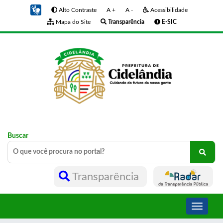
Alto Contraste
A +
A -
Acessibilidade
Mapa do Site
Transparência
E-SIC
Buscar
Transparência
Toggle
navigati