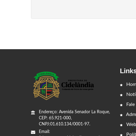
Link
Hom
Notí
Fale
Endereço: Avenida Senador La Roque,
Admi
CEP: 65.921-000,
Web
CNPJ:01.610.134/0001-97.
Email:
Polít