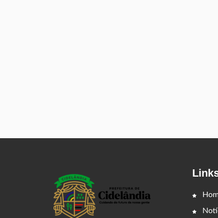
Link
Hom
Notí