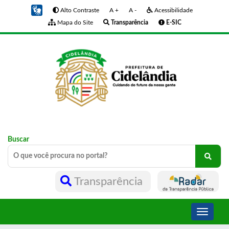
Alto Contraste
A +
A -
Acessibilidade
Mapa do Site
Transparência
E-SIC
Buscar
Transparência
Toggle
navigati