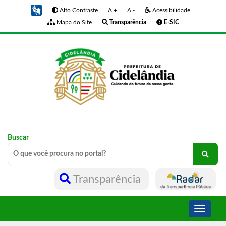
Alto Contraste
A +
A -
Acessibilidade
Mapa do Site
Transparência
E-SIC
Buscar
Transparência
Toggle
navigati