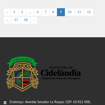
‹
1
2
...
6
7
8
9
10
11
12
...
57
58
›
Endereço: Avenida Senador La Roque, CEP: 65.921-000,