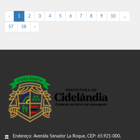
‹
1
2
3
4
5
6
7
8
9
10
...
57
58
›
Endereço: Avenida Senador La Roque, CEP: 65.921-000,