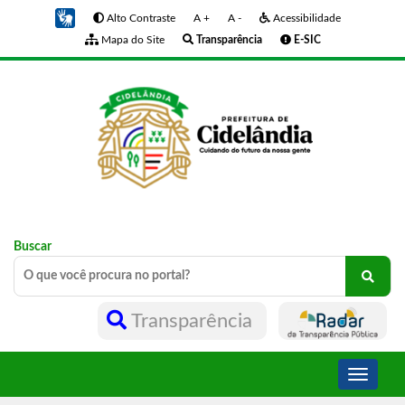
Alto Contraste
A +
A -
Acessibilidade
Mapa do Site
Transparência
E-SIC
Buscar
Transparência
Toggle
navigati