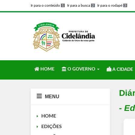
Ir para o conteúdo
1
Ir para a busca
2
Ir para o rodapé
3
HOME
O GOVERNO
A CIDADE
Diár
MENU
- E
HOME
EDIÇÕES