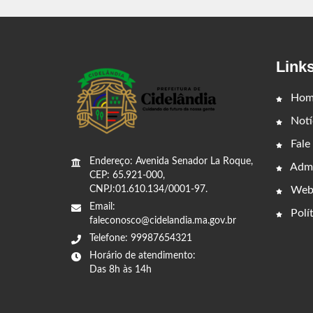
Link
Hom
Notí
Fale
Endereço: Avenida Senador La Roque,
Admi
CEP: 65.921-000,
Web
CNPJ:01.610.134/0001-97.
Email:
Polít
faleconosco@cidelandia.ma.gov.br
Telefone: 99987654321
Horário de atendimento:
Das 8h às 14h