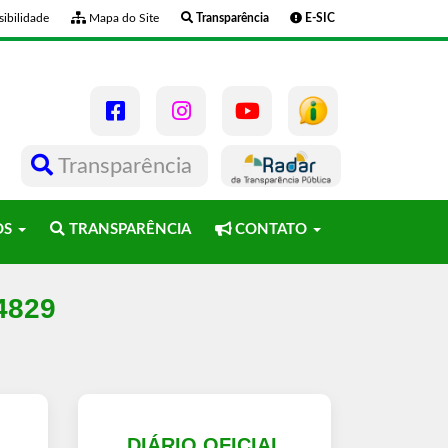
ibilidade
Mapa do Site
Transparência
E-SIC
Transparência
OS
TRANSPARÊNCIA
CONTATO
-4829
L
DIÁRIO OFICIAL