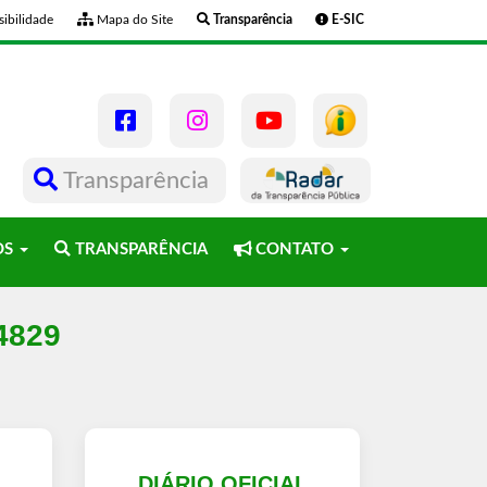
ibilidade
Mapa do Site
Transparência
E-SIC
Transparência
OS
TRANSPARÊNCIA
CONTATO
-4829
L
DIÁRIO OFICIAL