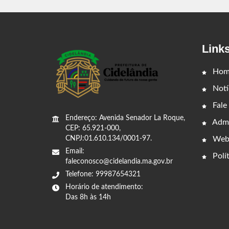
Link
Hom
Notí
Fale
Endereço: Avenida Senador La Roque,
Admi
CEP: 65.921-000,
Web
CNPJ:01.610.134/0001-97.
Email:
Polít
faleconosco@cidelandia.ma.gov.br
Telefone: 99987654321
Horário de atendimento:
Das 8h às 14h