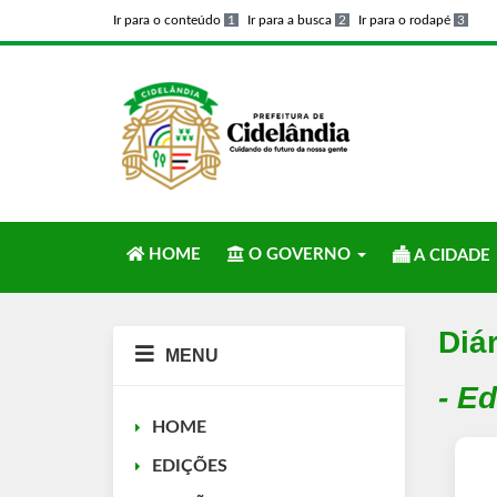
Ir para o conteúdo
1
Ir para a busca
2
Ir para o rodapé
3
HOME
O GOVERNO
A CIDADE
Diár
MENU
- E
HOME
EDIÇÕES