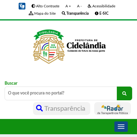
Alto Contraste
A +
A -
Acessibilidade
Mapa do Site
Transparência
E-SIC
Buscar
Transparência
Toggle
navigati