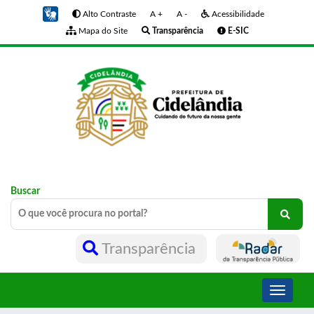
Alto Contraste
A +
A -
Acessibilidade
Mapa do Site
Transparência
E-SIC
Buscar
Transparência
Toggle
navigati