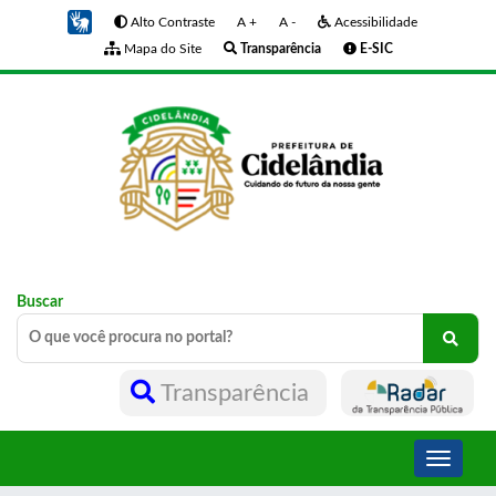
Alto Contraste
A +
A -
Acessibilidade
Mapa do Site
Transparência
E-SIC
Buscar
Transparência
Toggle
navigati