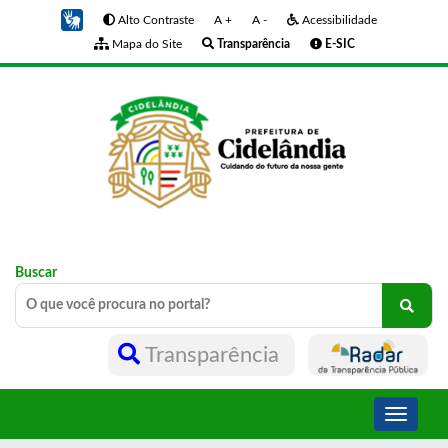
Alto Contraste
A +
A -
Acessibilidade
Mapa do Site
Transparência
E-SIC
Buscar
Transparência
Toggle
navigati