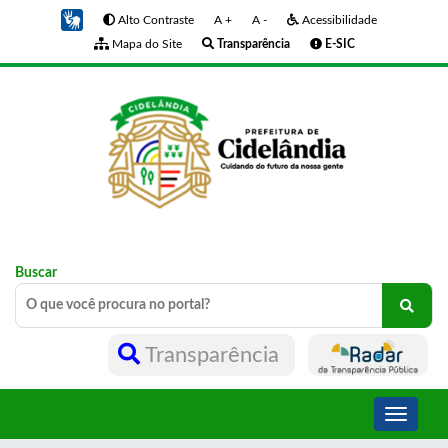
Alto Contraste
A +
A -
Acessibilidade
Mapa do Site
Transparência
E-SIC
Buscar
Transparência
Toggle
navigati