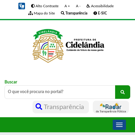
Alto Contraste
A +
A -
Acessibilidade
Mapa do Site
Transparência
E-SIC
Buscar
Transparência
Toggle
navigati