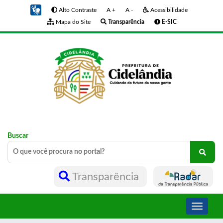
Alto Contraste
A +
A -
Acessibilidade
Mapa do Site
Transparência
E-SIC
Buscar
Transparência
Toggle
navigati